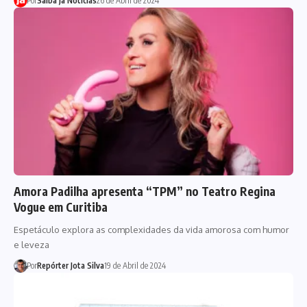
Por
Saiba Já Notícias
26 de Abril de 2024
Amora Padilha apresenta “TPM” no Teatro Regina
Vogue em Curitiba
Espetáculo explora as complexidades da vida amorosa com humor
e leveza
Por
Repórter Jota Silva
19 de Abril de 2024