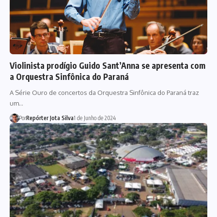
Violinista prodígio Guido Sant’Anna se apresenta com
a Orquestra Sinfônica do Paraná
A Série Ouro de concertos da Orquestra Sinfônica do Paraná traz
um…
Por
Repórter Jota Silva
1 de Junho de 2024