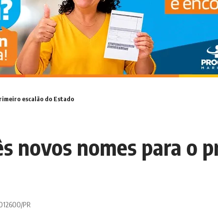
rimeiro escalão do Estado
s novos nomes para o pr
 0012600/PR