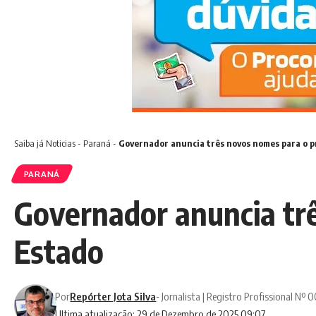
Saiba já
Noticias
-
Paraná
-
Governador anuncia três novos nomes para o p
PARANÁ
Governador anuncia trê
Estado
Por
Repórter Jota Silva
- Jornalista | Registro Profissional Nº
Ultima atualização: 29 de Dezembro de 2025 09:07