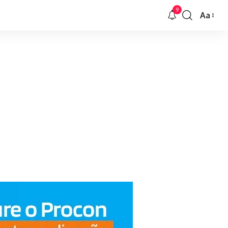
9
Aa
Font
Resizer