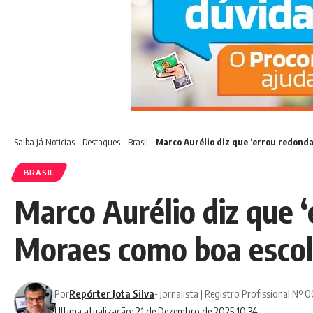
Saiba já
Noticias
-
Destaques
-
Brasil
-
Marco Aurélio diz que ‘errou redonda
BRASIL
Marco Aurélio diz que 
Moraes
como boa escol
Por
Repórter Jota Silva
- Jornalista | Registro Profissional Nº
Ultima atualização: 21 de Dezembro de 2025 10:34