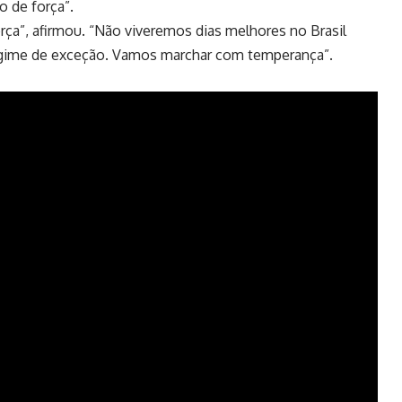
o de força”.
rça”, afirmou. “Não viveremos dias melhores no Brasil
egime de exceção. Vamos marchar com temperança”.