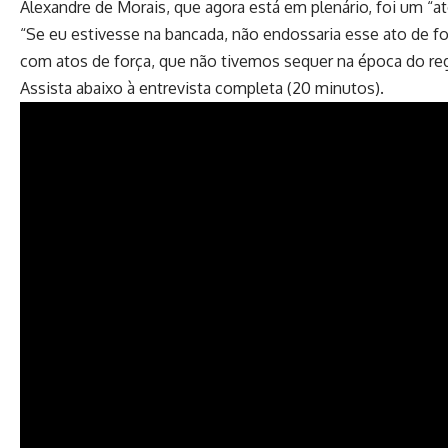
Alexandre de Morais, que agora está em plenário, foi um “at
“Se eu estivesse na bancada, não endossaria esse ato de fo
com atos de força, que não tivemos sequer na época do r
Assista abaixo à entrevista completa (20 minutos).