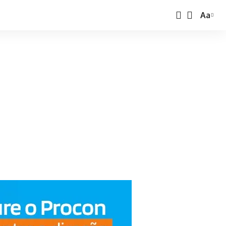
Aa
Font
Resize