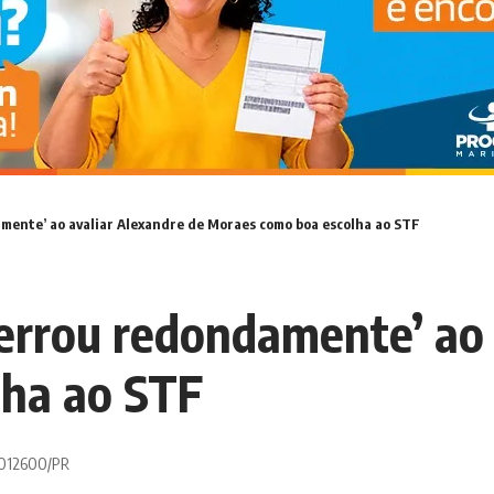
mente’ ao avaliar Alexandre de Moraes como boa escolha ao STF
‘errou redondamente’ ao
ha ao STF
 0012600/PR