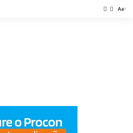
Aa
Font
Resize