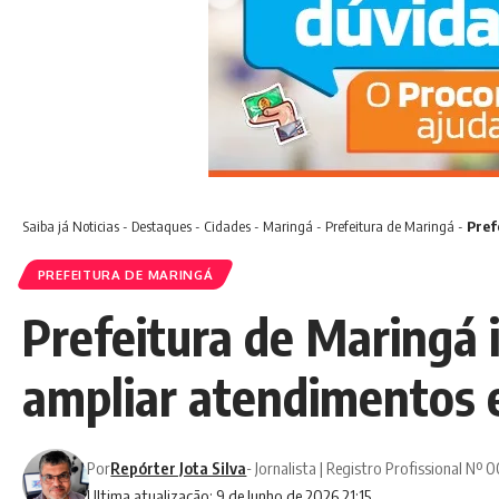
Saiba já
Noticias
-
Destaques
-
Cidades
-
Maringá
-
Prefeitura de Maringá
-
Pref
PREFEITURA DE MARINGÁ
Prefeitura de Maringá i
ampliar atendimentos 
Por
Repórter Jota Silva
- Jornalista | Registro Profissional Nº
Ultima atualização: 9 de Junho de 2026 21:15