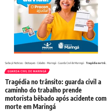
Saiba já
Noticias
-
Destaques
-
Cidades
-
Maringá
-
Guarda Civil de Maringá
-
Tragédia no trânsito: guarda civil a caminho do trabalho prende motorista bêbado após acidente com morte em Maringá
GUARDA CIVIL DE MARINGÁ
Tragédia no trânsito: guarda civil a
caminho do trabalho prende
motorista bêbado após acidente com
morte em Maringá