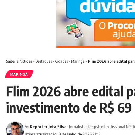
Saiba já
Noticias
-
Destaques
-
Cidades
-
Maringá
-
Flim 2026 abre edital par
MARINGÁ
Flim 2026 abre edital p
investimento de R$ 69 
Por
Repórter Jota Silva
- Jornalista | Registro Profissional Nº
Ultima atualização: 9 de Junho de 2026 21:15