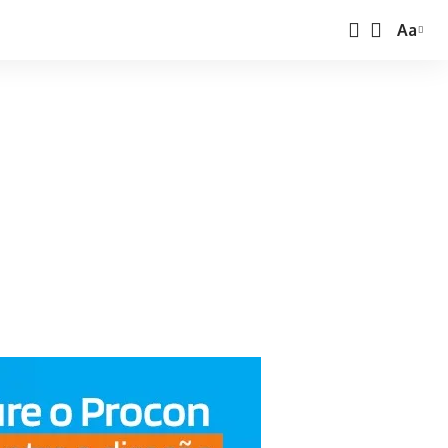
Aa
Font
Resize