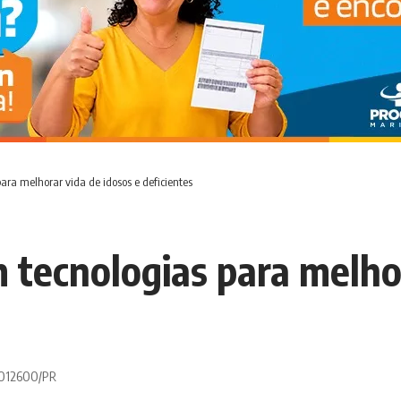
ra melhorar vida de idosos e deficientes
tecnologias para melhor
 0012600/PR