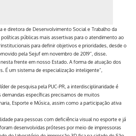
 e diretora de Desenvolvimento Social e Trabalho da
 políticas públicas mais assertivas para o atendimento ao
nstitucionais para definir objetivos e prioridades, desde o
omovido pela Sejuf em novembro de 2019”, disse.
s nesta frente em nosso Estado. A forma de atuação dos
s. É um sistema de especialização inteligente”,
er de pesquisa pela PUC-PR, a interdisciplinaridade é
as demandas específicas precisamos de muitos
aria, Esporte e Música, assim como a participação ativa
lidade para pessoas com deficiência visual no esporte e já
, foram desenvolvidas próteses por meio de impressoras
de do laboratório de impressão 3D fica na cidade de São