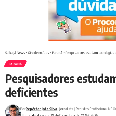
Saiba Já News
>
Giro de notícias
>
Paraná
>
Pesquisadores estudam tecnologias pa
PARANÁ
Pesquisadores estudam 
deficientes
Por
Repórter Jota Silva
- Jornalista | Registro Profissional Nº
Ultima atualização: 29 de Dezembro de 2025 09:06