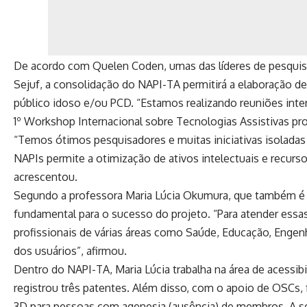
De acordo com Quelen Coden, umas das líderes de pesquisa
Sejuf, a consolidação do NAPI-TA permitirá a elaboração de
público idoso e/ou PCD. “Estamos realizando reuniões interi
1º Workshop Internacional sobre Tecnologias Assistivas pr
“Temos ótimos pesquisadores e muitas iniciativas isolada
NAPIs permite a otimização de ativos intelectuais e recurso
acrescentou.
Segundo a professora Maria Lúcia Okumura, que também é líd
fundamental para o sucesso do projeto. “Para atender ess
profissionais de várias áreas como Saúde, Educação, Engenh
dos usuários”, afirmou.
Dentro do NAPI-TA, Maria Lúcia trabalha na área de acessibi
registrou três patentes. Além disso, com o apoio de OSCs
3D para pessoas com agenesia (ausência) de membros. A se