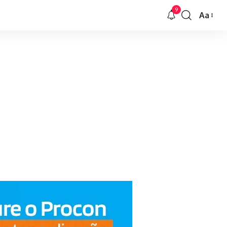
9
Aa
Font
Resizer