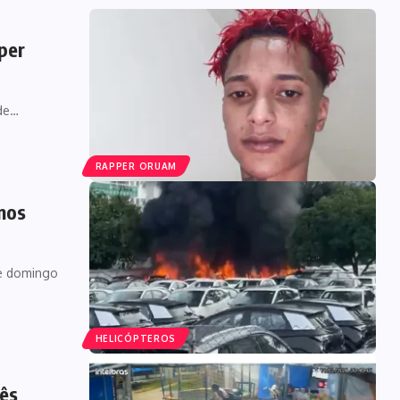
pper
 de…
RAPPER ORUAM
enos
te domingo
HELICÓPTEROS
rês