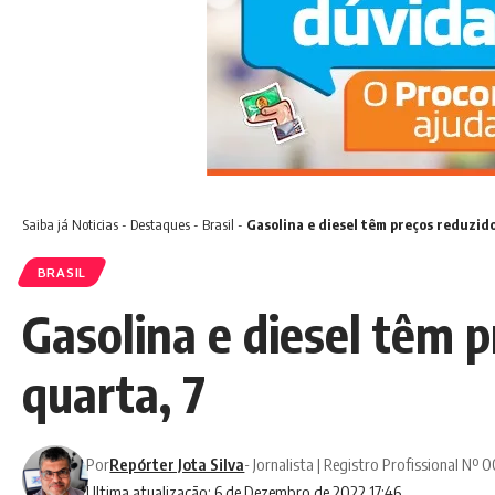
Saiba já
Noticias
-
Destaques
-
Brasil
-
Gasolina e diesel têm preços reduzido
BRASIL
Gasolina e diesel têm p
quarta, 7
Por
Repórter Jota Silva
- Jornalista | Registro Profissional Nº
Ultima atualização: 6 de Dezembro de 2022 17:46