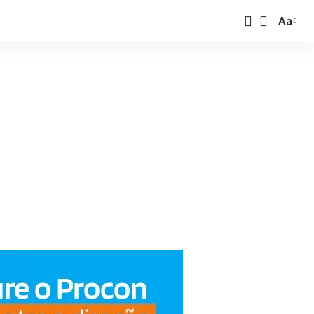
Aa
Font
Resize