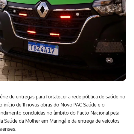
série de entregas para fortalecer a rede pública de saúde no
 o início de 11 novas obras do Novo PAC Saúde e o
endimento concluídas no âmbito do Pacto Nacional pela
a Saúde da Mulher em Maringá e da entrega de veículos
naenses.