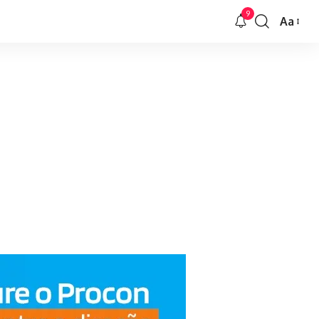
9
Aa
Font
Resizer