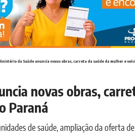
inistério da Saúde anuncia novas obras, carreta da saúde da mulher e veíc
uncia novas obras, carre
no Paraná
nidades de saúde, ampliação da oferta de