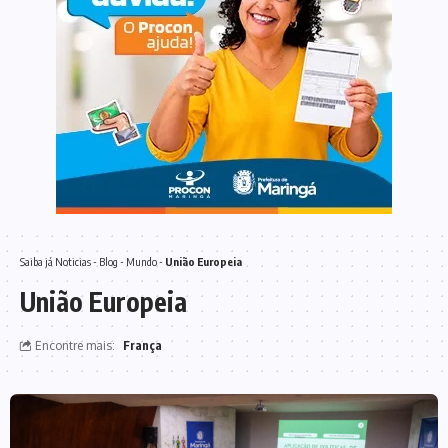
Saiba já
Noticias
-
Blog
-
Mundo
-
União Europeia
União Europeia
Encontre mais:
França