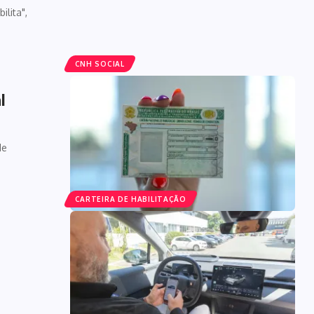
lita",
CNH SOCIAL
l
de
CARTEIRA DE HABILITAÇÃO
o