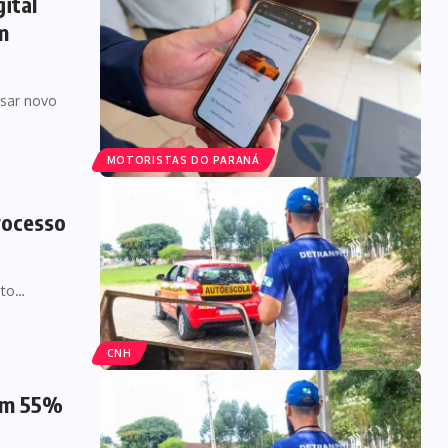
ital
m
ssar novo
MOTORISTAS DO PARANÁ
processo
ito…
CNH
 em 55%