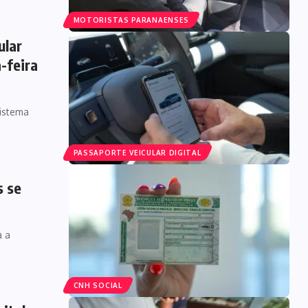
MOTORISTAS PARANAENSES
ular
-feira
sistema
PASSAPORTE VEICULAR DIGITAL
s se
a a
CNH SOCIAL