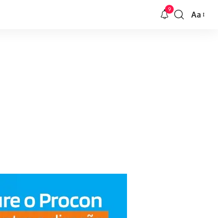
9
Aa
Font
Resizer