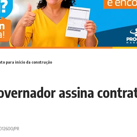
to para início da construção
vernador assina contrato
 0012600/PR