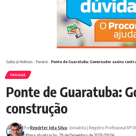
Saiba já
Noticias
-
Paraná
-
Ponte de Guaratuba: Governador assina contra
PARANÁ
Ponte de Guaratuba: Go
construção
Por
Repórter Jota Silva
- Jornalista | Registro Profissional Nº
Ultima atualização: 29 de Dezembro de 2025 09:06