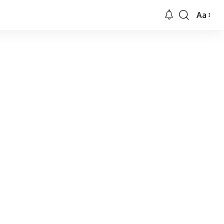
Aa
Font
Resizer