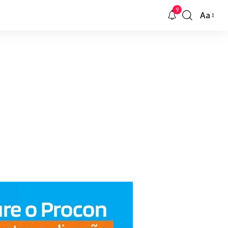
9
Aa
Font
Resizer