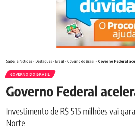
Saiba já
Noticias
-
Destaques
-
Brasil
-
Governo do Brasil
-
Governo Federal ace
GOVERNO DO BRASIL
Governo Federal aceler
Investimento de R$ 515 milhões vai gar
Norte