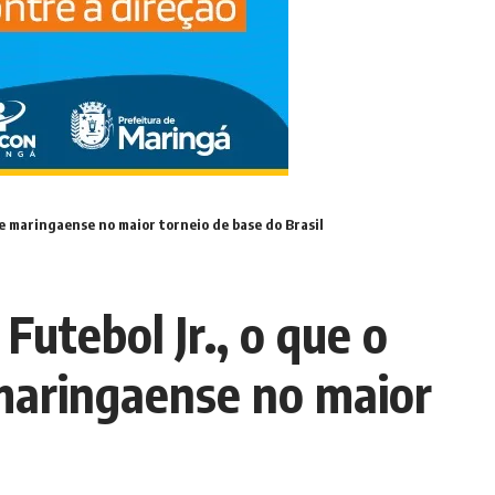
pe maringaense no maior torneio de base do Brasil
utebol Jr., o que o
 maringaense no maior